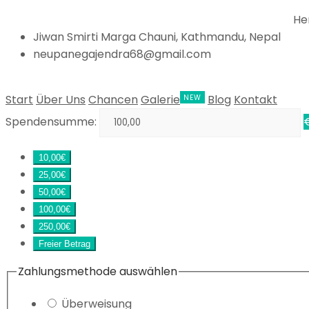
Herzli
Jiwan Smirti Marga Chauni, Kathmandu, Nepal
neupanegajendra68@gmail.com
Start
Über Uns
Chancen
Galerie
Blog
Kontakt
Spendensumme:
10,00€
25,00€
50,00€
100,00€
250,00€
Freier Betrag
Zahlungsmethode auswählen
Überweisung